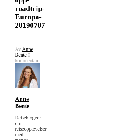
roadtrip-
Europa-
20190707
Av
Anne
Bente
0
kommentarer
Anne
Bente
Reiseblogger
om
reiseopplevelser
med