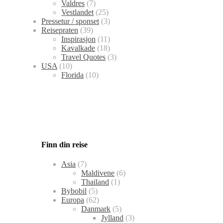
Valdres
(7)
Vestlandet
(25)
Pressetur / sponset
(3)
Reisepraten
(39)
Inspirasjon
(11)
Kavalkade
(18)
Travel Quotes
(3)
USA
(10)
Florida
(10)
Finn din reise
Asia
(7)
Maldivene
(6)
Thailand
(1)
Bybobil
(5)
Europa
(62)
Danmark
(5)
Jylland
(3)