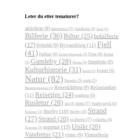
Leter du etter tematurer?
aktivferie
(8)
arkitektur
(5)
Attraksjon
(4)
barn
(3)
Bilferie
(36)
Biltur
(25)
bobilferie
Fjell
(17)
Byvandring
(11)
bybobil
(9)
(41)
fjelltur
(6)
Foss
(6)
fottur
fornøyelsespark
(3)
Gamleby
(28)
Høstferie
(9)
(5)
Grotte
(3)
Kulturhistorie
(31)
kyststi
(6)
kunst
(3)
Natur
(82)
Paradis
(5)
park
(5)
Reisetanker
Reiseskildring
(9)
Reiseinspirasjon
(3)
Reisetips
(24)
(11)
roadtrip
(6)
Rusletur
(28)
slott
(7)
Småbyidyll
(5)
ski
(4)
Strand
Storby
(10)
Storby
(5)
Sommer
(3)
(27)
Strand
(20)
svaberg
(7)
sykkeltur
(4)
Utsikt
(20)
topptur
(13)
Togreise
(3)
Vandretur
(21)
Vinterferie
vinter
(9)