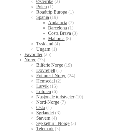
Østerrike
(2)
Polen
(1)
Roadtrip Europa
(1)
Spania
(19)
Andalucia
(7)
Barcelona
(1)
Costa Brava
(3)
Mallorca
(8)
Tyskland
(4)
Ungarn
(1)
Favoritter
(25)
Norge
(73)
Bilferie Norge
(19)
Dovrefjell
(1)
Fotturer i Norge
(24)
Hemsedal
(2)
Larvik
(15)
Lofoten
(6)
Nasjonale turistveier
(10)
Nord-Norge
(7)
Oslo
(1)
Sørlandet
(3)
Stavern
(4)
Sykkeltur i Norge
(3)
Telemark
(3)