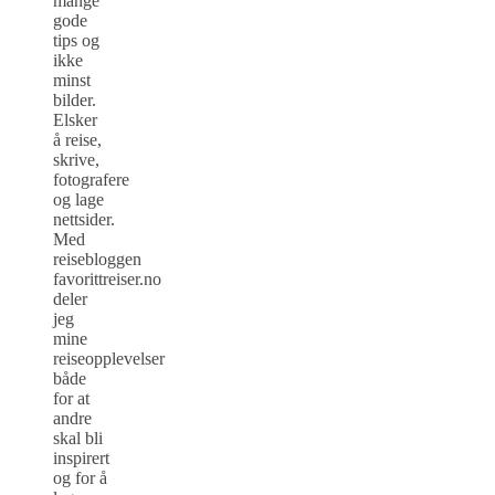
mange
gode
tips og
ikke
minst
bilder.
Elsker
å reise,
skrive,
fotografere
og lage
nettsider.
Med
reisebloggen
favorittreiser.no
deler
jeg
mine
reiseopplevelser
både
for at
andre
skal bli
inspirert
og for å