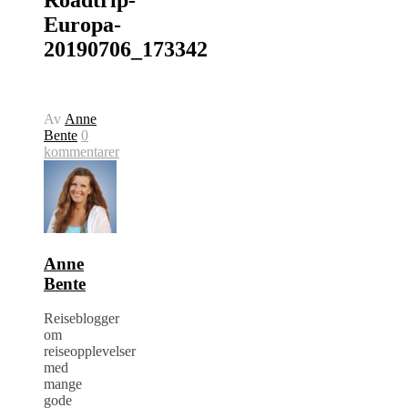
Europa-
20190706_173342
Av
Anne
Bente
0
kommentarer
Anne
Bente
Reiseblogger
om
reiseopplevelser
med
mange
gode