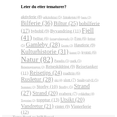
Leter du etter tematurer?
aktivferie
(8)
arkitektur
(5)
Attraksjon
(4)
barn
(3)
Bilferie
(36)
Biltur
(25)
bobilferie
Fjell
(17)
Byvandring
(11)
bybobil
(9)
(41)
fjelltur
(6)
Foss
(6)
fottur
fornøyelsespark
(3)
Gamleby
(28)
Høstferie
(9)
(5)
Grotte
(3)
Kulturhistorie
(31)
kyststi
(6)
kunst
(3)
Natur
(82)
Paradis
(5)
park
(5)
Reisetanker
Reiseskildring
(9)
Reiseinspirasjon
(3)
Reisetips
(24)
(11)
roadtrip
(6)
Rusletur
(28)
slott
(7)
Småbyidyll
(5)
ski
(4)
Strand
Storby
(10)
Storby
(5)
Sommer
(3)
(27)
Strand
(20)
svaberg
(7)
sykkeltur
(4)
Utsikt
(20)
topptur
(13)
Togreise
(3)
Vandretur
(21)
Vinterferie
vinter
(9)
(12)