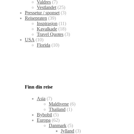
Valdres
(7)
Vestlandet
(25)
Pressetur / sponset
(3)
Reisepraten
(39)
Inspirasjon
(11)
Kavalkade
(18)
Travel Quotes
(3)
USA
(10)
Florida
(10)
Finn din reise
Asia
(7)
Maldivene
(6)
Thailand
(1)
Bybobil
(5)
Europa
(62)
Danmark
(5)
Jylland
(3)