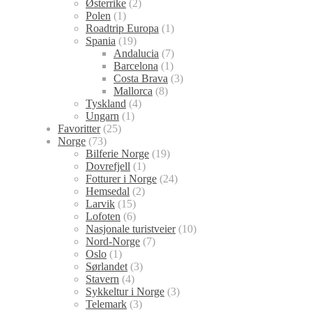
Østerrike
(2)
Polen
(1)
Roadtrip Europa
(1)
Spania
(19)
Andalucia
(7)
Barcelona
(1)
Costa Brava
(3)
Mallorca
(8)
Tyskland
(4)
Ungarn
(1)
Favoritter
(25)
Norge
(73)
Bilferie Norge
(19)
Dovrefjell
(1)
Fotturer i Norge
(24)
Hemsedal
(2)
Larvik
(15)
Lofoten
(6)
Nasjonale turistveier
(10)
Nord-Norge
(7)
Oslo
(1)
Sørlandet
(3)
Stavern
(4)
Sykkeltur i Norge
(3)
Telemark
(3)