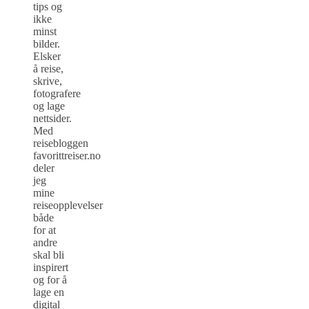
tips og
ikke
minst
bilder.
Elsker
å reise,
skrive,
fotografere
og lage
nettsider.
Med
reisebloggen
favorittreiser.no
deler
jeg
mine
reiseopplevelser
både
for at
andre
skal bli
inspirert
og for å
lage en
digital