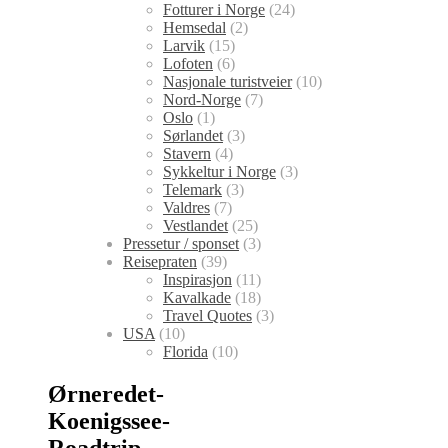
Fotturer i Norge
(24)
Hemsedal
(2)
Larvik
(15)
Lofoten
(6)
Nasjonale turistveier
(10)
Nord-Norge
(7)
Oslo
(1)
Sørlandet
(3)
Stavern
(4)
Sykkeltur i Norge
(3)
Telemark
(3)
Valdres
(7)
Vestlandet
(25)
Pressetur / sponset
(3)
Reisepraten
(39)
Inspirasjon
(11)
Kavalkade
(18)
Travel Quotes
(3)
USA
(10)
Florida
(10)
Ørneredet-
Koenigssee-
Roadtrip-