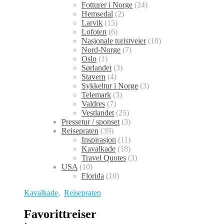
Fotturer i Norge
(24)
Hemsedal
(2)
Larvik
(15)
Lofoten
(6)
Nasjonale turistveier
(10)
Nord-Norge
(7)
Oslo
(1)
Sørlandet
(3)
Stavern
(4)
Sykkeltur i Norge
(3)
Telemark
(3)
Valdres
(7)
Vestlandet
(25)
Pressetur / sponset
(3)
Reisepraten
(39)
Inspirasjon
(11)
Kavalkade
(18)
Travel Quotes
(3)
USA
(10)
Florida
(10)
Kavalkade
,
Reisepraten
Favorittreiser