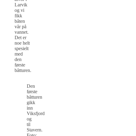
Larvik
og vi
fikk
båten
vår på
vannet.
Det er
noe helt
spesielt
med
den
første
båtturen.
Den
første
båtturen
gikk
inn
Viksfjord
og
til
Stavern.
Foto: