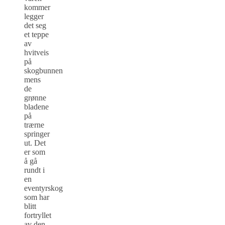
kommer
legger
det seg
et teppe
av
hvitveis
på
skogbunnen
mens
de
grønne
bladene
på
trærne
springer
ut. Det
er som
å gå
rundt i
en
eventyrskog
som har
blitt
fortryllet
av den