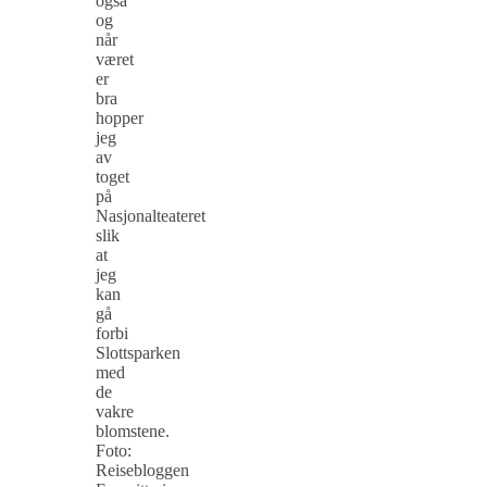
også
og
når
været
er
bra
hopper
jeg
av
toget
på
Nasjonalteateret
slik
at
jeg
kan
gå
forbi
Slottsparken
med
de
vakre
blomstene.
Foto:
Reisebloggen