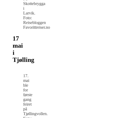
Skottebrygga
i
Larvik.
Foto:
Reisebloggen
Favorittreiser.no
17
mai
i
Tjølling
17.
mai
ble
for
første
gang
feiret
på
Tjøllingvollen.