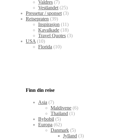
Valdres
(7)
Vestlandet
(25)
Pressetur / sponset
(3)
Reisepraten
(39)
Inspirasjon
(11)
Kavalkade
(18)
Travel Quotes
(3)
USA
(10)
Florida
(10)
Finn din reise
Asia
(7)
Maldivene
(6)
Thailand
(1)
Bybobil
(5)
Europa
(62)
Danmark
(5)
Jylland
(3)