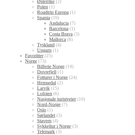
Østerrike
(2)
Polen
(1)
Roadtrip Europa
(1)
Spania
(19)
Andalucia
(7)
Barcelona
(1)
Costa Brava
(3)
Mallorca
(8)
Tyskland
(4)
Ungarn
(1)
Favoritter
(25)
Norge
(73)
Bilferie Norge
(19)
Dovrefjell
(1)
Fotturer i Norge
(24)
Hemsedal
(2)
Larvik
(15)
Lofoten
(6)
Nasjonale turistveier
(10)
Nord-Norge
(7)
Oslo
(1)
Sørlandet
(3)
Stavern
(4)
Sykkeltur i Norge
(3)
Telemark
(3)