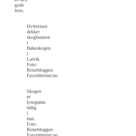
gode
feen.
Hvitveisen
dekker
skogbunnen
i
Bøkeskogen
i
Larvik.
Foto:
Reisebloggen
Favorittreiser.no
Skogen
er
lysegrønn
tidlig
i
mai.
Foto:
Reisebloggen
Favorittreiser.no