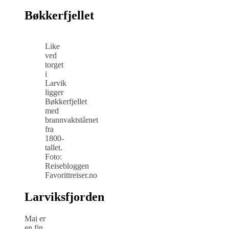
Bøkkerfjellet
Like
ved
torget
i
Larvik
ligger
Bøkkerfjellet
med
brannvaktstårnet
fra
1800-
tallet.
Foto:
Reisebloggen
Favorittreiser.no
Larviksfjorden
Mai er
en fin