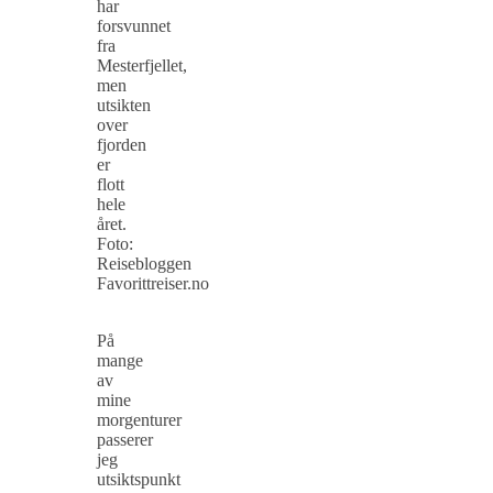
har
forsvunnet
fra
Mesterfjellet,
men
utsikten
over
fjorden
er
flott
hele
året.
Foto:
Reisebloggen
Favorittreiser.no
På
mange
av
mine
morgenturer
passerer
jeg
utsiktspunkt