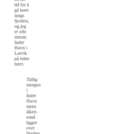
tid for å
gå turer
langs
fjorden,
og jeg
er ofte
innom
Indre
Havn i
Larvik
på mine
turer.
Tidlig
morgen
i
Indre
Havn
mens
tåken
ennå
ligger
over
fjorden.