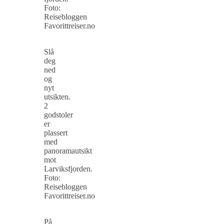
Foto:
Reisebloggen
Favorittreiser.no
Slå
deg
ned
og
nyt
utsikten.
2
godstoler
er
plassert
med
panoramautsikt
mot
Larviksfjorden.
Foto:
Reisebloggen
Favorittreiser.no
På