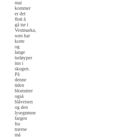
mai
kommer
er det
flott å
gå tur i
Vestmarka,
som har
korte
og
lange
turløyper
inn i
skogen.
På
denne
tiden
blomstrer
også
blåveisen
og den
lysegrønne
fargen
fra
trærne
må