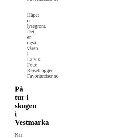
Håpet
er
lysegrønt.
Det
er
også
våren
i
Larvik!
Foto:
Reisebloggen
Favorittreiser.no
På
tur i
skogen
i
Vestmarka
Når