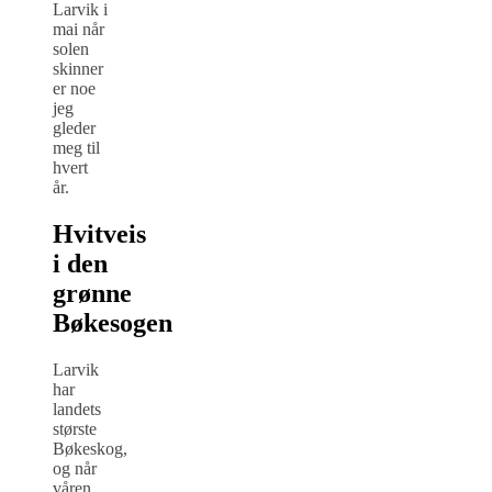
Larvik i
mai når
solen
skinner
er noe
jeg
gleder
meg til
hvert
år.
Hvitveis
i den
grønne
Bøkesogen
Larvik
har
landets
største
Bøkeskog,
og når
våren