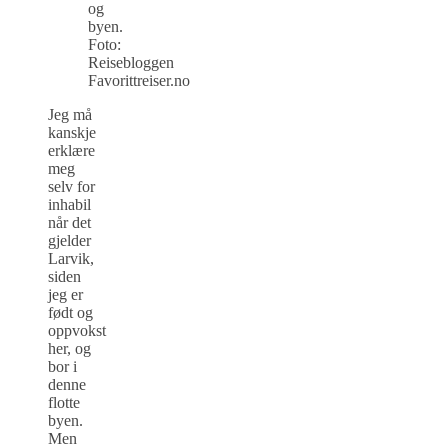
og
byen.
Foto:
Reisebloggen
Favorittreiser.no
Jeg må
kanskje
erklære
meg
selv for
inhabil
når det
gjelder
Larvik,
siden
jeg er
født og
oppvokst
her, og
bor i
denne
flotte
byen.
Men