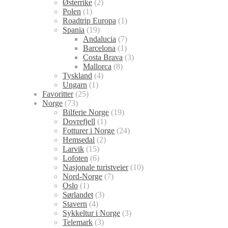
Østerrike
(2)
Polen
(1)
Roadtrip Europa
(1)
Spania
(19)
Andalucia
(7)
Barcelona
(1)
Costa Brava
(3)
Mallorca
(8)
Tyskland
(4)
Ungarn
(1)
Favoritter
(25)
Norge
(73)
Bilferie Norge
(19)
Dovrefjell
(1)
Fotturer i Norge
(24)
Hemsedal
(2)
Larvik
(15)
Lofoten
(6)
Nasjonale turistveier
(10)
Nord-Norge
(7)
Oslo
(1)
Sørlandet
(3)
Stavern
(4)
Sykkeltur i Norge
(3)
Telemark
(3)