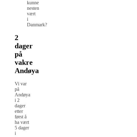
kunne
nesten
vært
i
Danmark?
2
dager
på
vakre
Andøya
Vi var
på
Andøya
i 2
dager
etter
først å
ha vært
5 dager
i