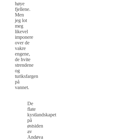
høye
fjellene.
Men
jeg lot
meg
likevel
imponere
over de
vakre
engene,
de hvite
strendene
og
turiksfargen
på
vannet.
De
flate
kystlandskapet
på
østsiden
av
Andøya