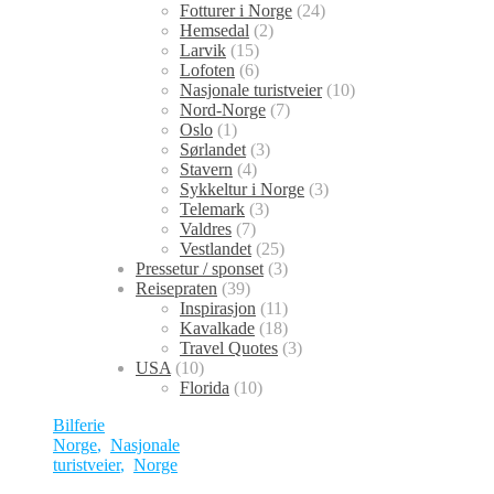
Fotturer i Norge
(24)
Hemsedal
(2)
Larvik
(15)
Lofoten
(6)
Nasjonale turistveier
(10)
Nord-Norge
(7)
Oslo
(1)
Sørlandet
(3)
Stavern
(4)
Sykkeltur i Norge
(3)
Telemark
(3)
Valdres
(7)
Vestlandet
(25)
Pressetur / sponset
(3)
Reisepraten
(39)
Inspirasjon
(11)
Kavalkade
(18)
Travel Quotes
(3)
USA
(10)
Florida
(10)
Bilferie
Norge
,
Nasjonale
turistveier
,
Norge