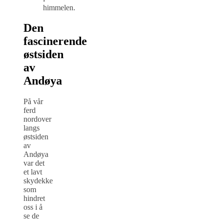
himmelen.
Den
fascinerende
østsiden
av
Andøya
På vår
ferd
nordover
langs
østsiden
av
Andøya
var det
et lavt
skydekke
som
hindret
oss i å
se de