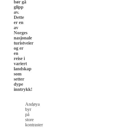
bør gå
glipp
av.
Dette
er en
av
Norges
nasjonale
turistveier
og er
en
reise i
variert
landskap
som
setter
dype
inntrykk!
Andøya
byr
på
store
kontraster