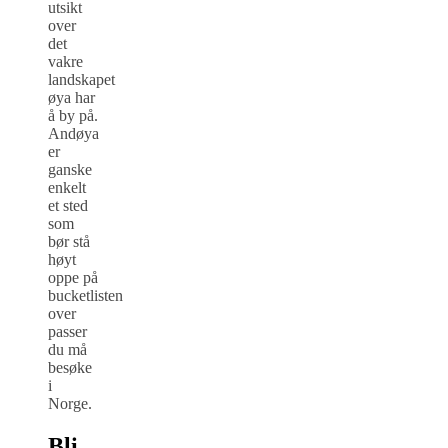
utsikt
over
det
vakre
landskapet
øya har
å by på.
Andøya
er
ganske
enkelt
et sted
som
bør stå
høyt
oppe på
bucketlisten
over
passer
du må
besøke
i
Norge.
Bli