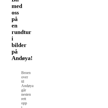
med
oss
på
en
rundtur
i
bilder
på
Andøya!
Broen
over
til
Andøya
går
nesten
rett
opp
i