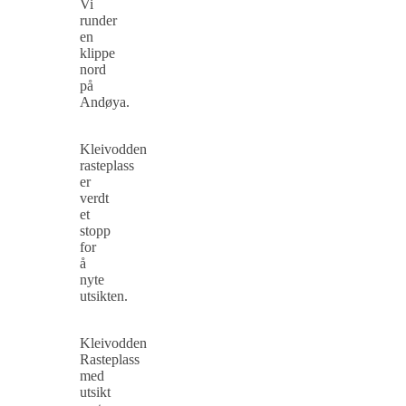
Vi
runder
en
klippe
nord
på
Andøya.
Kleivodden
rasteplass
er
verdt
et
stopp
for
å
nyte
utsikten.
Kleivodden
Rasteplass
med
utsikt