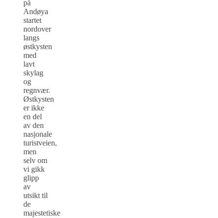
på
Andøya
startet
nordover
langs
østkysten
med
lavt
skylag
og
regnvær.
Østkysten
er ikke
en del
av den
nasjonale
turistveien,
men
selv om
vi gikk
glipp
av
utsikt til
de
majestetiske