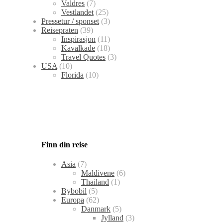
Valdres
(7)
Vestlandet
(25)
Pressetur / sponset
(3)
Reisepraten
(39)
Inspirasjon
(11)
Kavalkade
(18)
Travel Quotes
(3)
USA
(10)
Florida
(10)
Finn din reise
Asia
(7)
Maldivene
(6)
Thailand
(1)
Bybobil
(5)
Europa
(62)
Danmark
(5)
Jylland
(3)